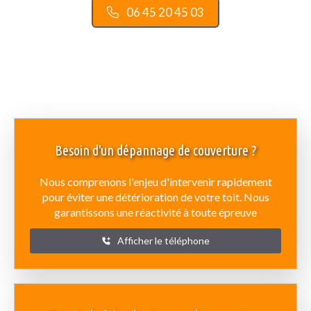
06 45 20 45 03
Besoin d'un dépannage de couverture ?
Nous comprenons l'enjeu d'intervenir rapidement
pour éviter une détérioration de votre toit. Nous
garantissons une réactivité à toute épreuve
Afficher le téléphone